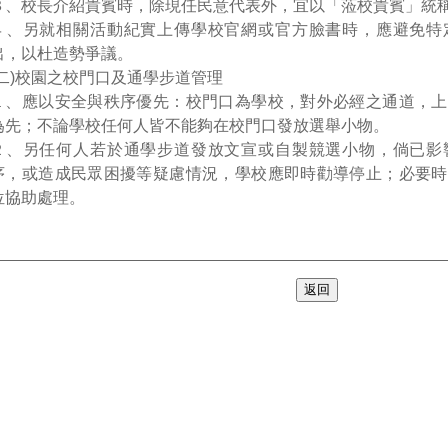
３、校長介紹貴賓時，除現任民意代表外，宜以「蒞校貴賓」統
４、另就相關活動紀實上傳學校官網或官方臉書時，應避免特
出，以杜造勢爭議。
(二)校園之校門口及通學步道管理
１、應以安全與秩序優先：校門口為學校，對外必經之通道，上
為先；不論學校任何人皆不能夠在校門口發放選舉小物。
２、另任何人若於通學步道發放文宣或自製競選小物，倘已影
序，或造成民眾困擾等疑慮情況，學校應即時勸導停止；必要時
位協助處理。
返回