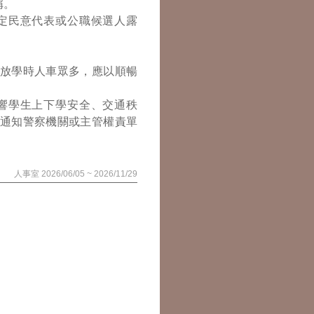
稱。
定民意代表或公職候選人露
放學時人車眾多，應以順暢
響學生上下學安全、交通秩
通知警察機關或主管權責單
人事室 2026/06/05 ~ 2026/11/29