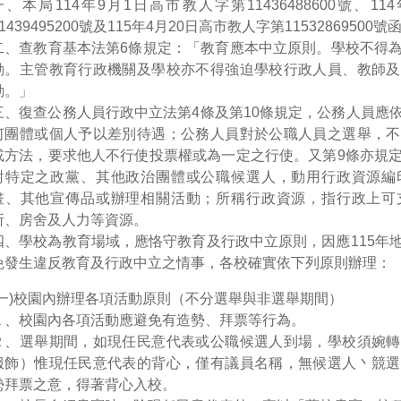
一、本局114年9月1日高市教人字第11436488600號、1
11439495200號及115年4月20日高市教人字第11532869500
二、查教育基本法第6條規定：「教育應本中立原則。學校不得
動。主管教育行政機關及學校亦不得強迫學校行政人員、教師及
動。」
三、復查公務人員行政中立法第4條及第10條規定，公務人員應
何團體或個人予以差別待遇；公務人員對於公職人員之選舉，不
或方法，要求他人不行使投票權或為一定之行使。又第9條亦規
對特定之政黨、其他政治團體或公職候選人，動用行政資源編
畫、其他宣傳品或辦理相關活動；所稱行政資源，指行政上可
所、房舍及人力等資源。
四、學校為教育場域，應恪守教育及行政中立原則，因應115年
免發生違反教育及行政中立之情事，各校確實依下列原則辦理：
(一)校園內辦理各項活動原則（不分選舉與非選舉期間）
１、校園內各項活動應避免有造勢、拜票等行為。
２、選舉期間，如現任民意代表或公職候選人到場，學校須婉轉
服飾）惟現任民意代表的背心，僅有議員名稱，無候選人丶競選
勢拜票之意，得著背心入校。