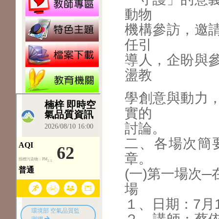
動物
機構參訪，邀
任引
導人，企盼與
盪教
學創意與動力
實的
討論。
二、各場次簡
章。
(一)第一場次
場
１、日期：7月