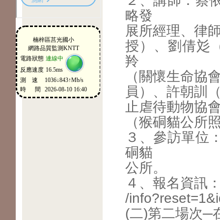
２、講師：蔡
略發
展所經理、律
授）、劉倩彣
羚
（關懷生命協
員）、許朝訓
止虐待動物協
（猴硐貓公所
３、參訪單位
硐貓
公所。
４、報名資訊：https
/info?reset=1&
(二)第二場次