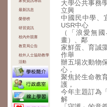
家長資訊專區
大學公共事務
立興
最新訊息
中國民中學、
榮譽榜
USR中心
研習資訊
（「浪愛無國
校內外競賽
畫）、鄰
家鮮蛋、育誠
教育局公告
作舉
校外人士協助教學
辦五場次動物
活動
心，
聚焦於生命教
護，
今年主題訂為
解
「守護」的意