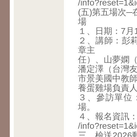
/info?reset=1&
(五)第五場次
場
１、日期：7月
２、講師：彭
章主
任）、山夢嫻
潘定澤（台灣
市景美國中教
養蛋雞場負責
３、參訪單位
場。
４、報名資訊：https
/info?reset=1&
三、檢送202