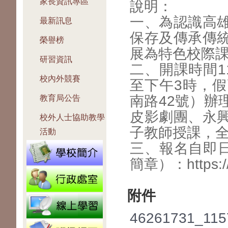
家長資訊專區
說明：
一、為認識高
最新訊息
保存及傳承傳
榮譽榜
展為特色校際
研習資訊
二、開課時間1
校內外競賽
至下午3時，
南路42號）辦
教育局公告
皮影劇團、永
校外人士協助教學
子教師授課，全
活動
三、報名自即日
簡章）：https://
附件
46261731_115