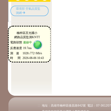
:::
地址：高雄市楠梓區後昌路842號 電話：07-3612078或