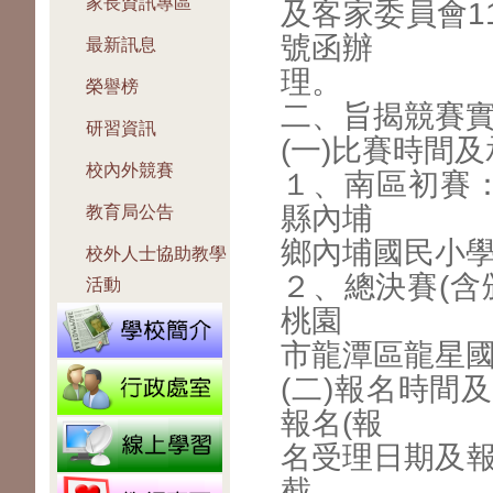
家長資訊專區
及客家委員會11
號函辦
最新訊息
理。
榮譽榜
二、旨揭競賽
研習資訊
(一)比賽時間
校內外競賽
１、南區初賽：
縣內埔
教育局公告
鄉內埔國民小
校外人士協助教學
２、總決賽(含頒
活動
桃園
市龍潭區龍星
(二)報名時間
報名(報
名受理日期及報
截