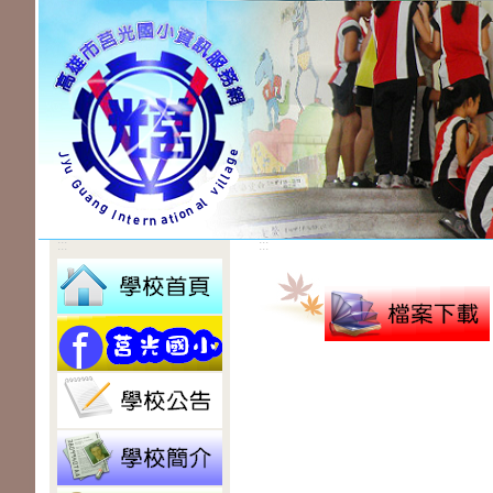
:::
:::