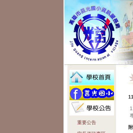
:::
:::
1
重要公告
附