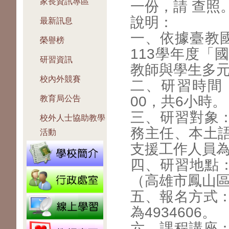
家長資訊專區
一份，請 查照
說明：
最新訊息
一、依據臺教國
榮譽榜
113學年度「
研習資訊
教師與學生多
校內外競賽
二、研習時間：
00，共6小時。
教育局公告
三、研習對象：
校外人士協助教學
務主任、本土
活動
支援工作人員
四、研習地點
（高雄市鳳山區
五、報名方式
為4934606。
六、課程講座