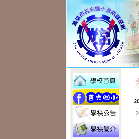
:::
:::
2