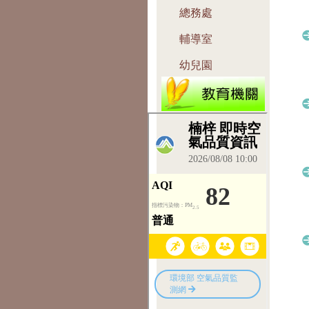
總務處
輔導室
幼兒園