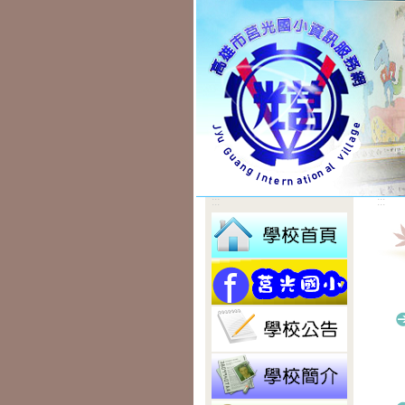
:::
:::