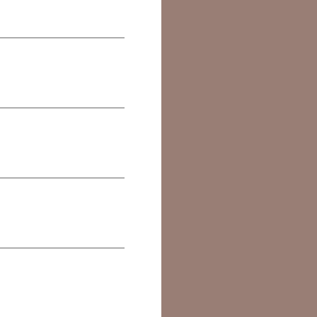
）
）
）